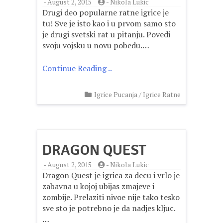
-
August 2, 2015
-
Nikola Lukic
Drugi deo popularne ratne igrice je
tu! Sve je isto kao i u prvom samo sto
je drugi svetski rat u pitanju. Povedi
svoju vojsku u novu pobedu.…
Continue Reading ..
Igrice Pucanja
/
Igrice Ratne
DRAGON QUEST
-
August 2, 2015
-
Nikola Lukic
Dragon Quest je igrica za decu i vrlo je
zabavna u kojoj ubijas zmajeve i
zombije. Prelaziti nivoe nije tako tesko
sve sto je potrebno je da nadjes kljuc.
…