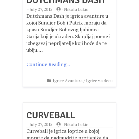
DUTCHMANS DASH
-
July 27, 2015
-
Nikola Lukic
Dutchmans Dash je igrica avanture u
kojoj Sundjer Bob i Patrik moraju da
spasu Sundjer Bobovog ljubimca
Garija koji je ukraden. Skupljaj poene i
izbegavaj neprijatelje koji hoće da te
ubiju.…
Continue Reading ..
Igrice Avantura
/
Igrice za decu
CURVEBALL
-
July 27, 2015
-
Nikola Lukic
Curveball je igrica loptice u kojoj
morate da nadmudrite protivnika da