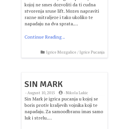
kojoj ne smes dozvoliti da ti cudna
stvorenja sruse lift. Mozes napraviti
razne mitraljeze i tako ukoliko te
napadaju na dva sprata.…
Continue Reading ..
Igrice Mozgalice
/
Igrice Pucanja
SIN MARK
-
August 10, 2015
-
Nikola Lukic
Sin Mark je igrica pucanja u kojoj se
boris protiv kraljevih vojnika koji te
napadaju. Za samoodbranu imas samo
luk i strelu.…