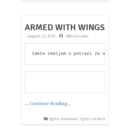
ARMED WITH WINGS
-
August 21, 2015
-
Nikola Lukic
Idete zemljom u potrazi za onim ko je
…
Continue Reading ..
Igrice Avantura
/
Igrice za decu