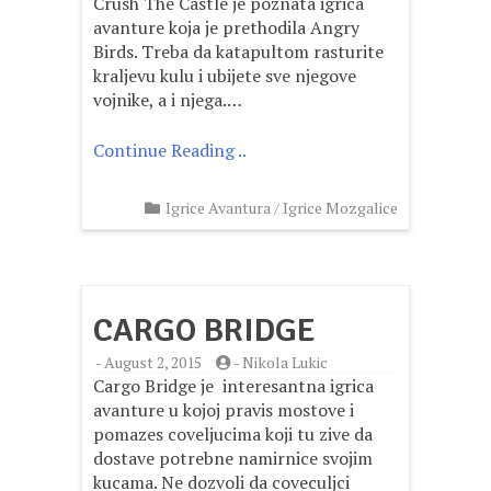
Crush The Castle je poznata igrica
avanture koja je prethodila Angry
Birds. Treba da katapultom rasturite
kraljevu kulu i ubijete sve njegove
vojnike, a i njega.…
Continue Reading ..
Igrice Avantura
/
Igrice Mozgalice
CARGO BRIDGE
-
August 2, 2015
-
Nikola Lukic
Cargo Bridge je interesantna igrica
avanture u kojoj pravis mostove i
pomazes coveljucima koji tu zive da
dostave potrebne namirnice svojim
kucama. Ne dozvoli da coveculjci