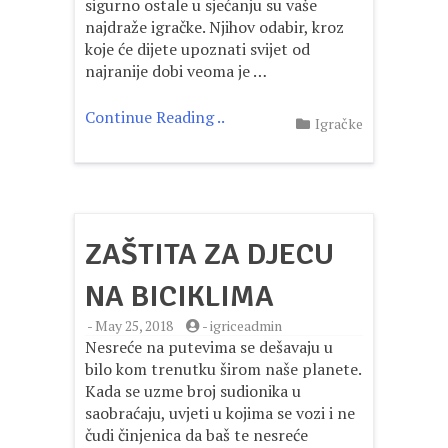
sigurno ostale u sjećanju su vaše
najdraže igračke. Njihov odabir, kroz
koje će dijete upoznati svijet od
najranije dobi veoma je …
Continue Reading ..
Igračke
ZAŠTITA ZA DJECU
NA BICIKLIMA
-
May 25, 2018
-
igriceadmin
Nesreće na putevima se dešavaju u
bilo kom trenutku širom naše planete.
Kada se uzme broj sudionika u
saobraćaju, uvjeti u kojima se vozi i ne
čudi činjenica da baš te nesreće