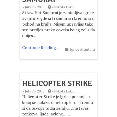
-
July 28, 2015
-
Nikola Lukic
Straw Hat Samurai je zanimljiva igrice
avanture gde si ti samuraj i krenuo si u
pohod na kralja. Misem upravljas tako
sto predjes preko coveka kojeg zelis da
ubijes.…
Continue Reading ..
Igrice Avantura
HELICOPTER STRIKE
-
July 28, 2015
-
Nikola Lukic
Helicopter Strike je igrica pucanja u
kojoj se nalazis u helikopteru i krenuo
si da osvojis tudju zemlju. Unistavas
tenkove, ljude, avione……